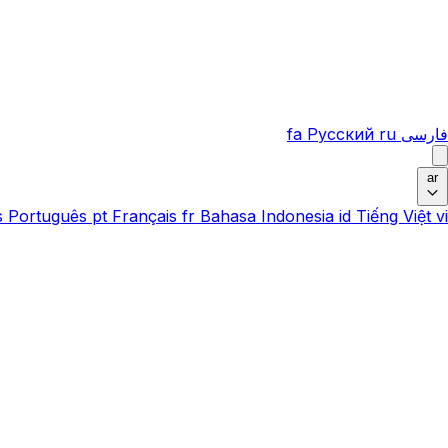
فارسی
ru
Русский
fa
ar
s
Português
pt
Français
fr
Bahasa Indonesia
id
Tiếng Việt
vi