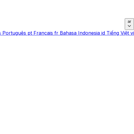
ar
s
Português
pt
Français
fr
Bahasa Indonesia
id
Tiếng Việt
vi