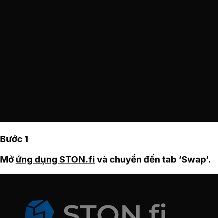
Bước 1
Mở
ứng dụng STON.fi
và chuyển đến tab ‘Swap‘.