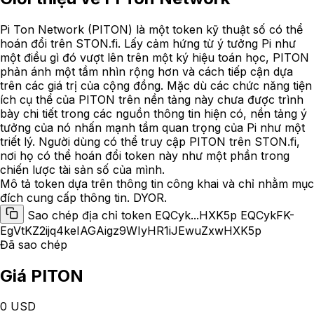
Pi Ton Network (PITON) là một token kỹ thuật số có thể
hoán đổi trên STON.fi. Lấy cảm hứng từ ý tưởng Pi như
một điều gì đó vượt lên trên một ký hiệu toán học, PITON
phản ánh một tầm nhìn rộng hơn và cách tiếp cận dựa
trên các giá trị của cộng đồng. Mặc dù các chức năng tiện
ích cụ thể của PITON trên nền tảng này chưa được trình
bày chi tiết trong các nguồn thông tin hiện có, nền tảng ý
tưởng của nó nhấn mạnh tầm quan trọng của Pi như một
triết lý. Người dùng có thể truy cập PITON trên STON.fi,
nơi họ có thể hoán đổi token này như một phần trong
chiến lược tài sản số của mình.
Mô tả token dựa trên thông tin công khai và chỉ nhằm mục
đích cung cấp thông tin. DYOR.
Sao chép địa chỉ token EQCyk...HXK5p
EQCykFK-
EgVtKZ2ijq4keIAGAigz9WIyHR1iJEwuZxwHXK5p
Đã sao chép
Giá PITON
0 USD