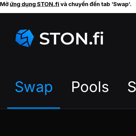
Mở
ứng dụng STON.fi
và chuyển đến tab ‘Swap‘.