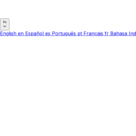
ru
English
en
Español
es
Português
pt
Français
fr
Bahasa Ind