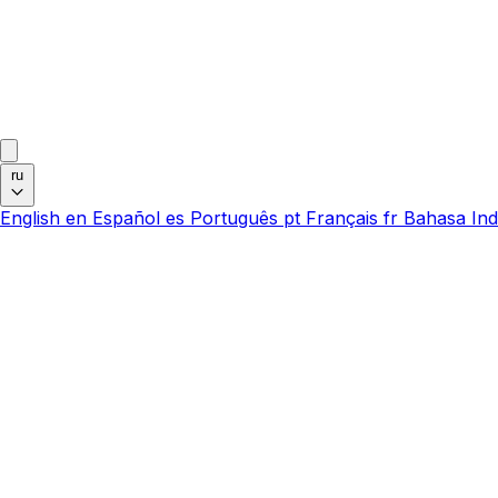
ru
English
en
Español
es
Português
pt
Français
fr
Bahasa Ind