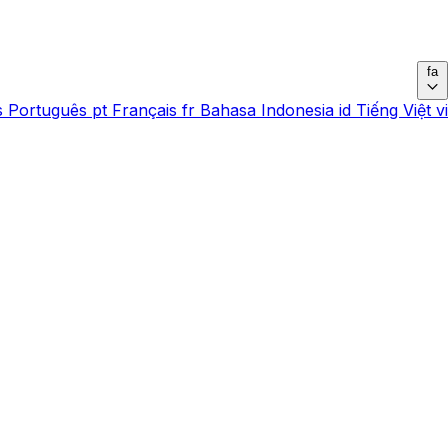
fa
s
Português
pt
Français
fr
Bahasa Indonesia
id
Tiếng Việt
vi