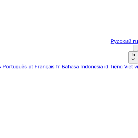
Русский
ru
fa
s
Português
pt
Français
fr
Bahasa Indonesia
id
Tiếng Việt
vi