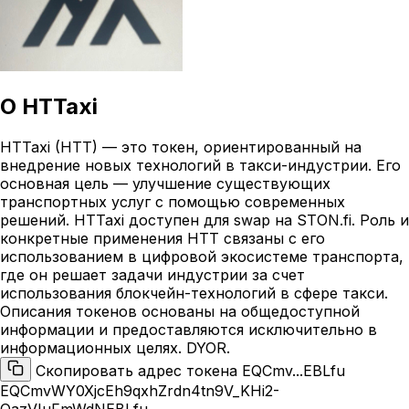
О
HTTaxi
HTTaxi (HTT) — это токен, ориентированный на
внедрение новых технологий в такси-индустрии. Его
основная цель — улучшение существующих
транспортных услуг с помощью современных
решений. HTTaxi доступен для swap на STON.fi. Роль и
конкретные применения HTT связаны с его
использованием в цифровой экосистеме транспорта,
где он решает задачи индустрии за счет
использования блокчейн-технологий в сфере такси.
Описания токенов основаны на общедоступной
информации и предоставляются исключительно в
информационных целях. DYOR.
Скопировать адрес токена EQCmv...EBLfu
EQCmvWY0XjcEh9qxhZrdn4tn9V_KHi2-
QazVIuFmWdNEBLfu