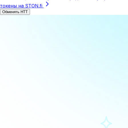
токены на STON.fi
Обменять HTT