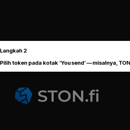
Langkah 2
Pilih token pada kotak ‘You send’ — misalnya, TON