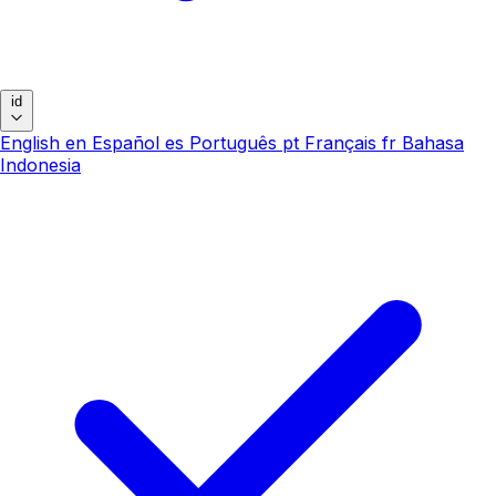
id
English
en
Español
es
Português
pt
Français
fr
Bahasa
Indonesia