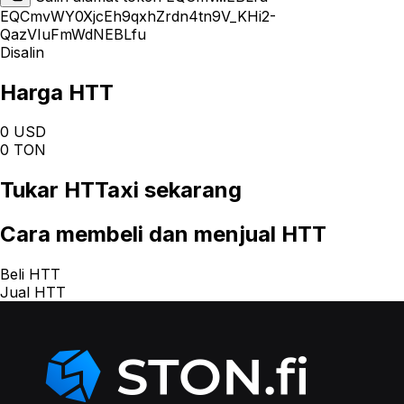
EQCmvWY0XjcEh9qxhZrdn4tn9V_KHi2-
QazVIuFmWdNEBLfu
Disalin
Harga HTT
0 USD
0 TON
Tukar
HTTaxi
sekarang
Cara
membeli dan menjual HTT
Beli HTT
Jual HTT