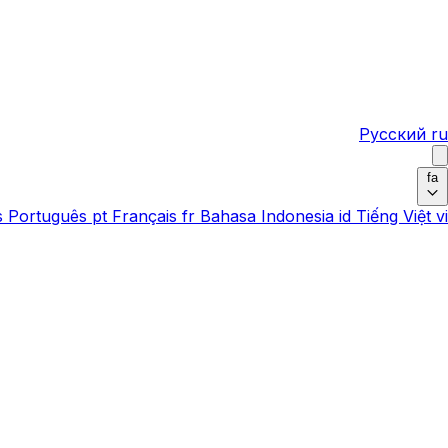
Русский
ru
fa
s
Português
pt
Français
fr
Bahasa Indonesia
id
Tiếng Việt
vi