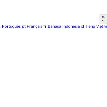
fa
s
Português
pt
Français
fr
Bahasa Indonesia
id
Tiếng Việt
vi