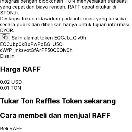
Integrasi dengan blockchain TON menyediakan transaksi
yang cepat dan biaya rendah. RAFF dapat ditukar di
STON.fi.
Deskripsi token didasarkan pada informasi yang tersedia
secara publik dan diberikan hanya untuk tujuan informasi.
DYOR.
Salin alamat token EQCJb...Qiv9h
EQCJbp0kBpPwPoBG-U5C-
cWfP_jnksvotGfArPF50Q9Qiv9h
Disalin
Harga RAFF
0.02 USD
0.01 TON
Tukar
Ton Raffles Token
sekarang
Cara
membeli dan menjual RAFF
Beli RAFF