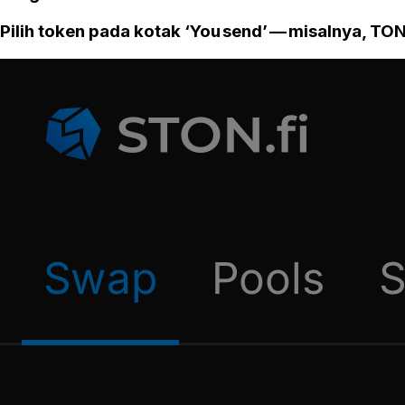
Pilih token pada kotak ‘You send’ — misalnya, TON