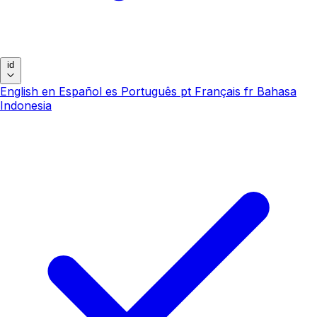
id
English
en
Español
es
Português
pt
Français
fr
Bahasa
Indonesia