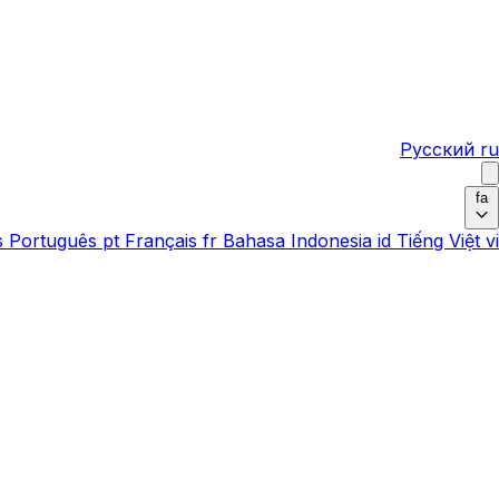
Русский
ru
fa
s
Português
pt
Français
fr
Bahasa Indonesia
id
Tiếng Việt
vi