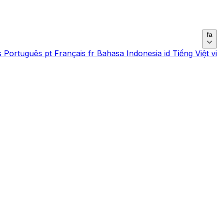
fa
s
Português
pt
Français
fr
Bahasa Indonesia
id
Tiếng Việt
vi