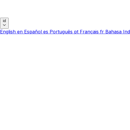
id
English
en
Español
es
Português
pt
Français
fr
Bahasa Ind