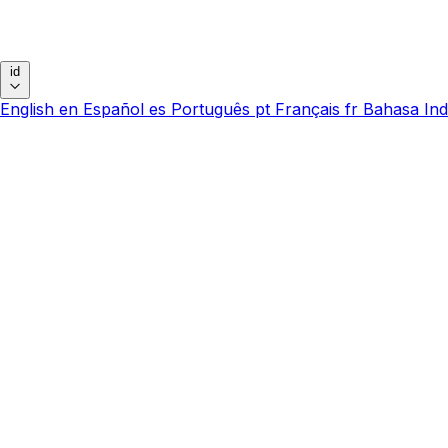
id
English
en
Español
es
Português
pt
Français
fr
Bahasa Ind