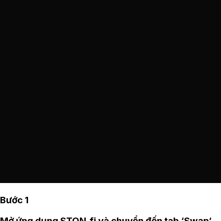
Bước 1
Mở
ứng dụng STON.fi
và chuyển đến tab ‘Swap‘.