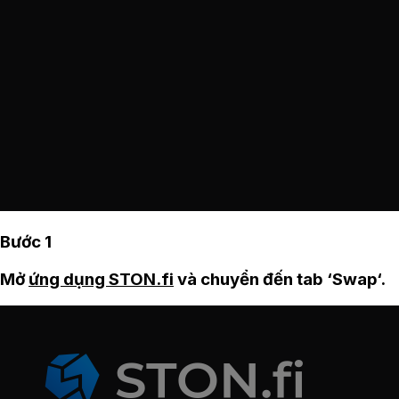
Bước 1
Mở
ứng dụng STON.fi
và chuyển đến tab ‘Swap‘.