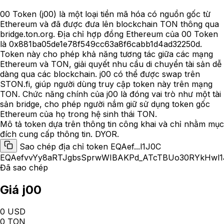
00 Token (j00) là một loại tiền mã hóa có nguồn gốc từ
Ethereum và đã được đưa lên blockchain TON thông qua
bridge.ton.org. Địa chỉ hợp đồng Ethereum của 00 Token
là 0x881ba05de1e78f549cc63a8f6cabb1d4ad32250d.
Token này cho phép khả năng tương tác giữa các mạng
Ethereum và TON, giải quyết nhu cầu di chuyển tài sản dễ
dàng qua các blockchain. j00 có thể được swap trên
STON.fi, giúp người dùng truy cập token này trên mạng
TON. Chức năng chính của j00 là đóng vai trò như một tài
sản bridge, cho phép người nắm giữ sử dụng token gốc
Ethereum của họ trong hệ sinh thái TON.
Mô tả token dựa trên thông tin công khai và chỉ nhằm mục
đích cung cấp thông tin. DYOR.
Sao chép địa chỉ token EQAef...l1J0C
EQAefvvYy8aRTJgbsSprwWIBAKPd_ATcTBUo30RYkHwl1
Đã sao chép
Giá j00
0 USD
0 TON