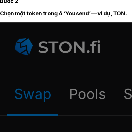
Bước 2
Chọn một token trong ô ‘You send’ — ví dụ, TON.