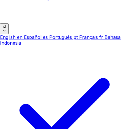
id
English
en
Español
es
Português
pt
Français
fr
Bahasa
Indonesia