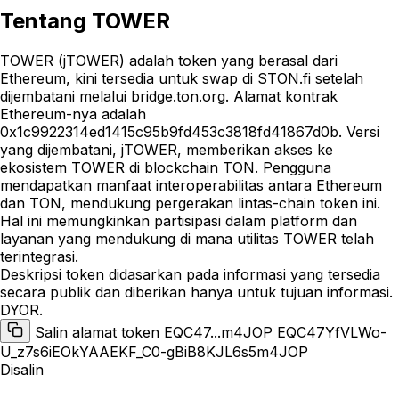
Tentang
TOWER
TOWER (jTOWER) adalah token yang berasal dari
Ethereum, kini tersedia untuk swap di STON.fi setelah
dijembatani melalui bridge.ton.org. Alamat kontrak
Ethereum-nya adalah
0x1c9922314ed1415c95b9fd453c3818fd41867d0b. Versi
yang dijembatani, jTOWER, memberikan akses ke
ekosistem TOWER di blockchain TON. Pengguna
mendapatkan manfaat interoperabilitas antara Ethereum
dan TON, mendukung pergerakan lintas-chain token ini.
Hal ini memungkinkan partisipasi dalam platform dan
layanan yang mendukung di mana utilitas TOWER telah
terintegrasi.
Deskripsi token didasarkan pada informasi yang tersedia
secara publik dan diberikan hanya untuk tujuan informasi.
DYOR.
Salin alamat token EQC47...m4JOP
EQC47YfVLWo-
U_z7s6iEOkYAAEKF_C0-gBiB8KJL6s5m4JOP
Disalin