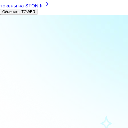
токены на STON.fi
Обменять jTOWER