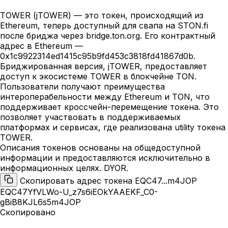
TOWER (jTOWER) — это токен, происходящий из
Ethereum, теперь доступный для свапа на STON.fi
после бриджа через bridge.ton.org. Его контрактный
адрес в Ethereum —
0x1c9922314ed1415c95b9fd453c3818fd41867d0b.
Бриджированная версия, jTOWER, предоставляет
доступ к экосистеме TOWER в блокчейне TON.
Пользователи получают преимущества
интероперабельности между Ethereum и TON, что
поддерживает кроссчейн-перемещение токена. Это
позволяет участвовать в поддерживаемых
платформах и сервисах, где реализована utility токена
TOWER.
Описания токенов основаны на общедоступной
информации и предоставляются исключительно в
информационных целях. DYOR.
Скопировать адрес токена EQC47...m4JOP
EQC47YfVLWo-U_z7s6iEOkYAAEKF_C0-
gBiB8KJL6s5m4JOP
Скопировано