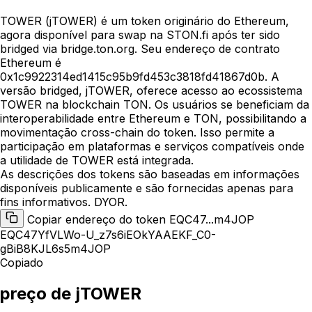
TOWER (jTOWER) é um token originário do Ethereum,
agora disponível para swap na STON.fi após ter sido
bridged via bridge.ton.org. Seu endereço de contrato
Ethereum é
0x1c9922314ed1415c95b9fd453c3818fd41867d0b. A
versão bridged, jTOWER, oferece acesso ao ecossistema
TOWER na blockchain TON. Os usuários se beneficiam da
interoperabilidade entre Ethereum e TON, possibilitando a
movimentação cross-chain do token. Isso permite a
participação em plataformas e serviços compatíveis onde
a utilidade de TOWER está integrada.
As descrições dos tokens são baseadas em informações
disponíveis publicamente e são fornecidas apenas para
fins informativos. DYOR.
Copiar endereço do token EQC47...m4JOP
EQC47YfVLWo-U_z7s6iEOkYAAEKF_C0-
gBiB8KJL6s5m4JOP
Copiado
preço de jTOWER