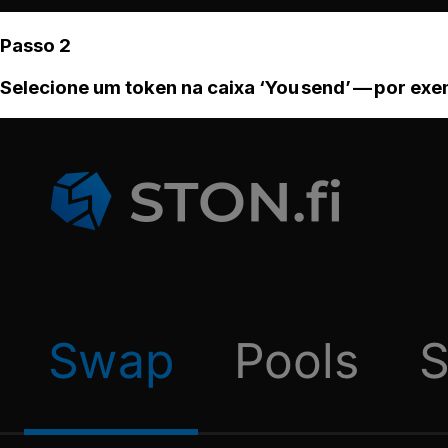
Passo 2
Selecione um token na caixa ‘You send’ — por ex