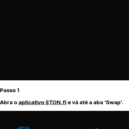
Passo 1
Abra o
aplicativo STON.fi
e vá até a aba ‘Swap‘.