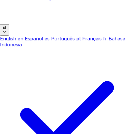
id
English
en
Español
es
Português
pt
Français
fr
Bahasa
Indonesia