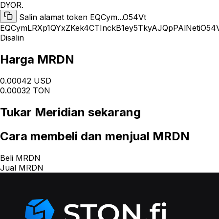
DYOR.
Salin alamat token EQCym...O54Vt
EQCymLRXp1QYxZKek4CTInckB1ey5TkyAJQpPAlNetiO54
Disalin
Harga MRDN
0.00042 USD
0.00032 TON
Tukar
Meridian
sekarang
Cara
membeli dan menjual MRDN
Beli MRDN
Jual MRDN