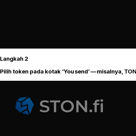
Langkah 2
Pilih token pada kotak ‘You send’ — misalnya, TON