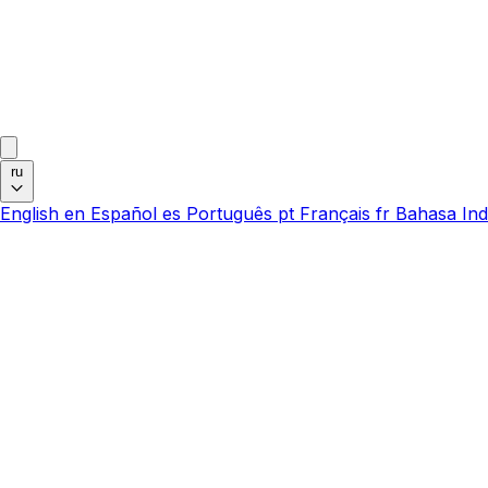
ru
English
en
Español
es
Português
pt
Français
fr
Bahasa Ind