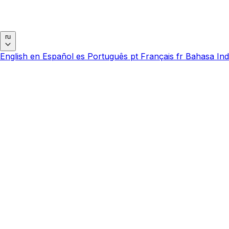
ru
English
en
Español
es
Português
pt
Français
fr
Bahasa Ind