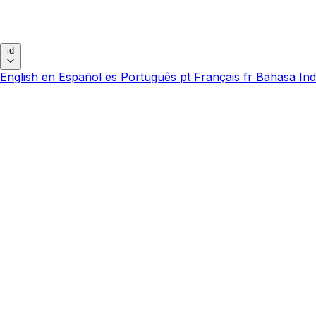
id
English
en
Español
es
Português
pt
Français
fr
Bahasa Ind