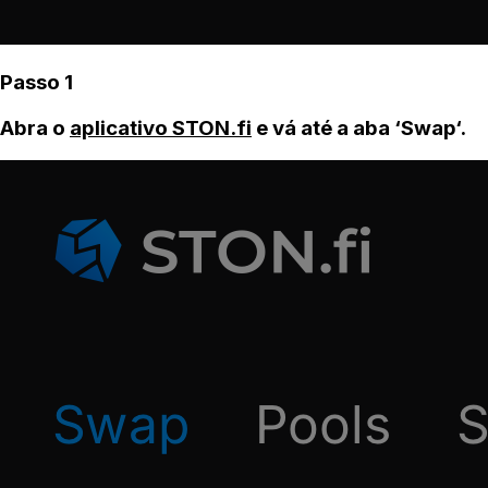
Passo 1
Abra o
aplicativo STON.fi
e vá até a aba ‘Swap‘.