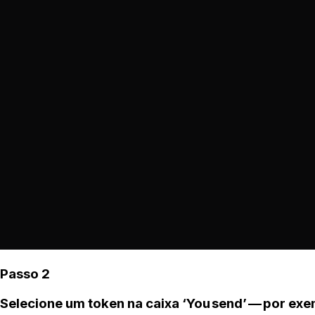
Passo 2
Selecione um token na caixa ‘You send’ — por ex