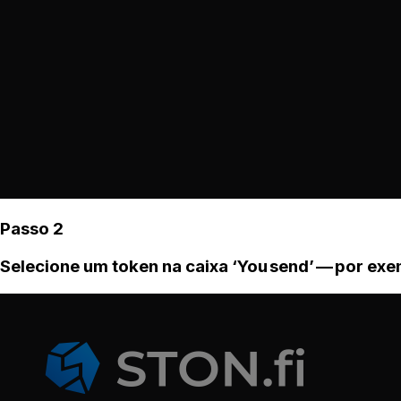
Passo 2
Selecione um token na caixa ‘You send’ — por ex