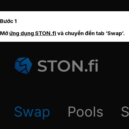
Bước 1
Mở
ứng dụng STON.fi
và chuyển đến tab ‘Swap‘.