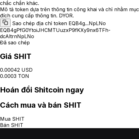
chắc chắn khác.
Mô tả token dựa trên thông tin công khai và chỉ nhằm mục
đích cung cấp thông tin. DYOR.
Sao chép địa chỉ token EQB4g...NpLNo
EQB4gPfG0YtoiJHCMTUuzxP9fKXy9nx6TFh-
dcAltrnNpLNo
Đã sao chép
Giá SHIT
0.00042 USD
0.0003 TON
Hoán đổi
Shitcoin
ngay
Cách
mua và bán SHIT
Mua SHIT
Bán SHIT