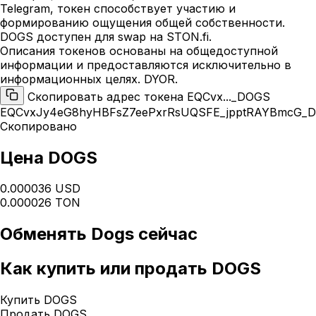
Telegram, токен способствует участию и
формированию ощущения общей собственности.
DOGS доступен для swap на STON.fi.
Описания токенов основаны на общедоступной
информации и предоставляются исключительно в
информационных целях. DYOR.
Скопировать адрес токена EQCvx..._DOGS
EQCvxJy4eG8hyHBFsZ7eePxrRsUQSFE_jpptRAYBmcG_
Скопировано
Цена DOGS
0.000036 USD
0.000026 TON
Обменять
Dogs
сейчас
Как
купить или продать DOGS
Купить DOGS
Продать DOGS