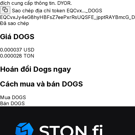
đích cung cấp thông tin. DYOR.
Sao chép địa chỉ token EQCvx..._DOGS
EQCvxJy4eG8hyHBFsZ7eePxrRsUQSFE_jpptRAYBmcG_
Đã sao chép
Giá DOGS
0.000037 USD
0.000028 TON
Hoán đổi
Dogs
ngay
Cách
mua và bán DOGS
Mua DOGS
Bán DOGS