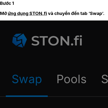
Bước 1
Mở
ứng dụng STON.fi
và chuyển đến tab ‘Swap‘.