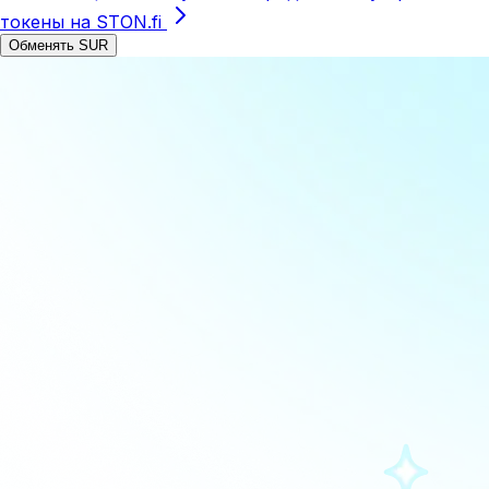
токены на STON.fi
Обменять SUR