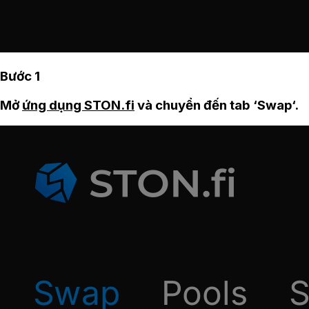
Bước 1
Mở
ứng dụng STON.fi
và chuyển đến tab ‘Swap‘.