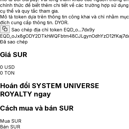
chính thức để biết thêm chi tiết về các trường hợp sử dụng
cụ thể và quy tắc tham gia.
Mô tả token dựa trên thông tin công khai và chỉ nhằm mục
đích cung cấp thông tin. DYOR.
Sao chép địa chỉ token EQD_o...7dx9y
EQD_oJx8gODY2DTkhWQFbtm48CJLgynOdhYzD12fKaj7d
Đã sao chép
Giá SUR
0 USD
0 TON
Hoán đổi
SYSTEM UNIVERSE
ROYALTY
ngay
Cách
mua và bán SUR
Mua SUR
Bán SUR