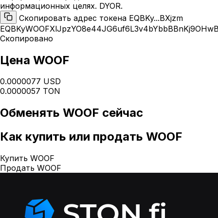
информационных целях. DYOR.
Скопировать адрес токена EQBKy...BXjzm
EQBKyWOOFXlJpzYO8e44JG6uf6L3v4bYbbBBnKj9OHwB
Скопировано
Цена WOOF
0.0000077 USD
0.0000057 TON
Обменять
WOOF
сейчас
Как
купить или продать WOOF
Купить WOOF
Продать WOOF