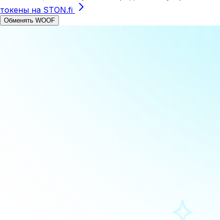
токены на STON.fi
Обменять WOOF