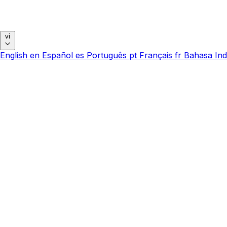
vi
English
en
Español
es
Português
pt
Français
fr
Bahasa Ind