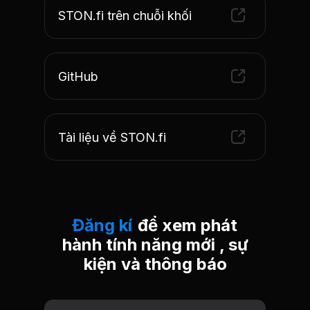
STON.fi trên chuỗi khối
GitHub
Tài liệu về STON.fi
Đăng kí
Đăng kí
để xem phát
hành tính năng mới , sự
kiện và thông báo